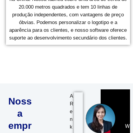
20.000 metros quadrados e tem 10 linhas de
produção independentes, com vantagens de preço
óbvias. Podemos personalizar o logotipo e a
aparência para os clientes, e nosso software oferece
suporte ao desenvolvimento secundário dos clientes.
A
Noss
R
a
e
n
empr
k