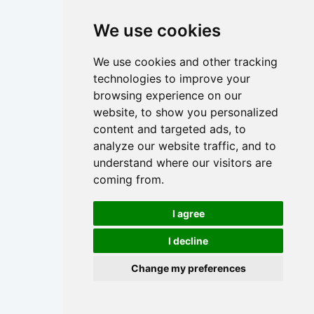
J
0
We use cookies
6
e
,
We use cookies and other tracking
n
e
technologies to improve your
s
browsing experience on our
n
t
website, to show you personalized
a
i
content and targeted ads, to
b
analyze our website traffic, and to
f
understand where our visitors are
e
coming from.
l
e
e
I agree
r
c
e
I decline
E
u
q
Change my preferences
r
u
e
i
l